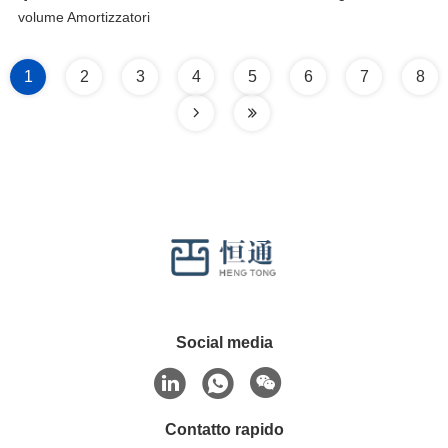
volume Amortizzatori
1
2
3
4
5
6
7
8
Social media
Contatto rapido