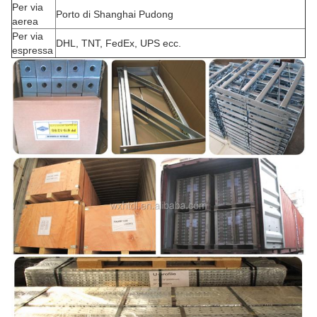
Per via
Porto di Shanghai Pudong
aerea
Per via
DHL, TNT, FedEx, UPS ecc.
espressa