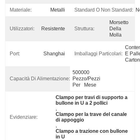
Materiale:
Metalli
Standard O Non Standard:
N
Morsetto 
Utilizzatori:
Resistente
Struttura:
Della 
Molla
Conten
Port:
Shanghai
Imballaggi Particolari:
E Palle
Carto
500000 
Capacità Di Alimentazione:
Pezzo/pezzi 
Per   Mese
Clampo per travi di supporto a 
bullone in U a 2 pollici
, 
Clampo per la trave del canale 
Evidenziare:
di appoggio
, 
Clampo a trazione con bullone 
in U