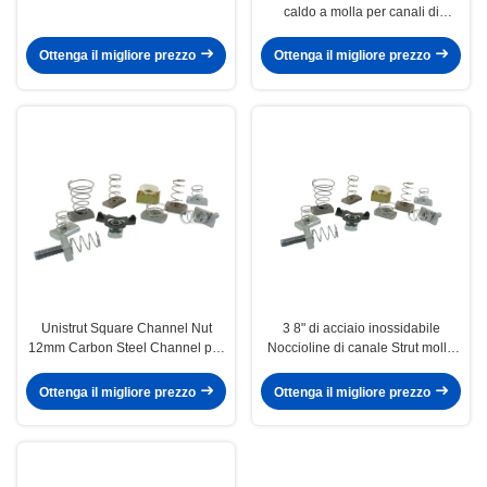
caldo a molla per canali di
costruzione 1/2" 1/4"
Ottenga il migliore prezzo
Ottenga il migliore prezzo
Unistrut Square Channel Nut
3 8" di acciaio inossidabile
12mm Carbon Steel Channel per
Noccioline di canale Strut molla
acciaio a forma di C
M6 M8 M10 M12 Grandi
lavastoviglie piccole
Ottenga il migliore prezzo
Ottenga il migliore prezzo