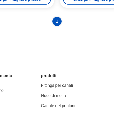
1
amento
prodotti
Fittings per canali
mo
Noce di molla
Canale del puntone
i