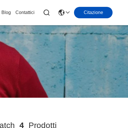
Blog
Contattici
Citazione
atch
4
Prodotti