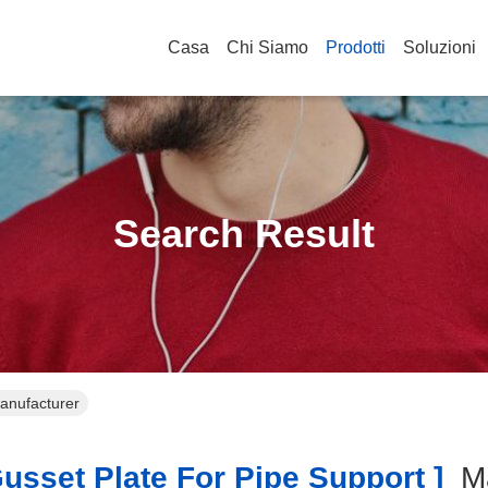
Casa
Chi Siamo
Prodotti
Soluzioni
Search Result
Manufacturer
sset Plate For Pipe Support ]
M