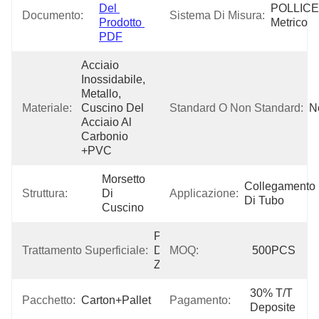
Del 
POLLICE,
Documento:
Sistema Di Misura:
Prodotto 
Metrico
PDF
Acciaio 
Inossidabile, 
Metallo, 
Materiale:
Cuscino Del 
Standard O Non Standard:
N
Acciaio Al 
Carbonio 
+PVC
Morsetto 
Collegamento 
Struttura:
Di 
Applicazione:
Di Tubo
Cuscino
Placcatura 
Trattamento Superficiale:
Dello 
MOQ:
500PCS
Zinco
30% T/T 
Pacchetto:
Carton+Pallet
Pagamento:
Deposite