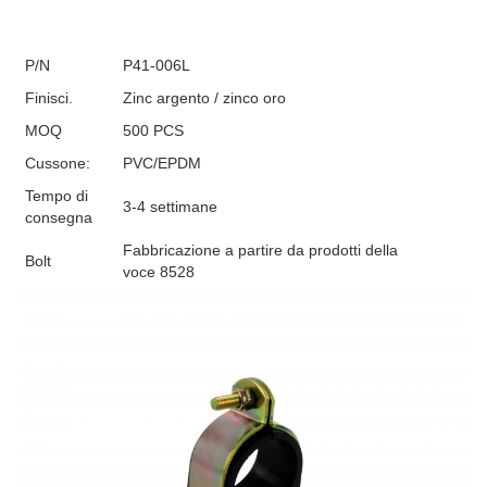
P/N
P41-006L
Finisci.
Zinc argento / zinco oro
MOQ
500 PCS
Cussone:
PVC/EPDM
Tempo di
3-4 settimane
consegna
Fabbricazione a partire da prodotti della
Bolt
voce 8528