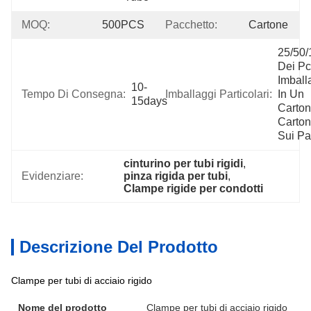
MOQ:
500PCS
Pacchetto:
Cartone
25/50/
Dei Pc 
Imballat
10-
Tempo Di Consegna:
Imballaggi Particolari:
In Un 
15days
Carton
Cartoni
Sui Pal
cinturino per tubi rigidi
, 
Evidenziare:
pinza rigida per tubi
, 
Clampe rigide per condotti
Descrizione Del Prodotto
Clampe per tubi di acciaio rigido
Nome del prodotto
Clampe per tubi di acciaio rigido