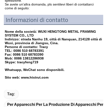
spedizione.
Se avete un'altra domanda, pls sentitevi liberi di contattarci 
come di seguito:
Informazioni di contatto
Nome della società: WUXI HENGTONG METAL FRAMING 
SYSTEM CO., LTD
Indirizzo: strada Nanhu 19, città di Nanquan, 214128 città di 
Wuxi, provincia di Jiangsu, Cina.
Persone di contatto: Tracy
TEL: 0086 510 68783391
Fax: 0086 510 68783390
Mob: 0086 13812286938
Skype: tracyfeng719
Whatsapp, WeChat sono disponibili.
Sito web: www.htstrut.com
Tag:
Per Apparecchi Per La Produzione Di Apparecchi Per L