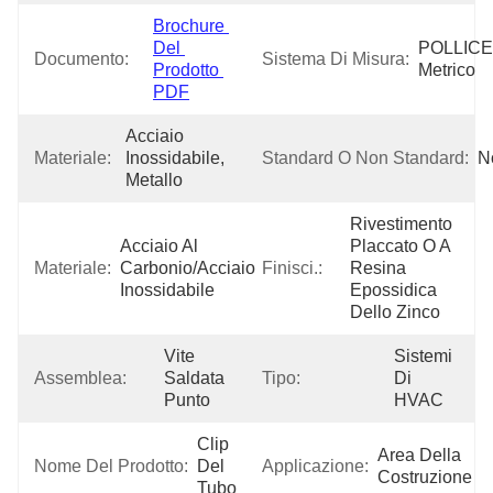
Brochure 
Del 
POLLICE,
Documento:
Sistema Di Misura:
Prodotto 
Metrico
PDF
Acciaio 
Materiale:
Inossidabile, 
Standard O Non Standard:
N
Metallo
Rivestimento 
Acciaio Al 
Placcato O A 
Materiale:
Carbonio/acciaio 
Finisci.:
Resina 
Inossidabile
Epossidica 
Dello Zinco
Vite 
Sistemi 
Assemblea:
Saldata 
Tipo:
Di 
Punto
HVAC
Clip 
Area Della 
Nome Del Prodotto:
Del 
Applicazione:
Costruzione
Tubo