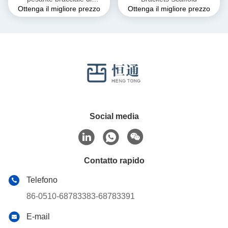
Ottenga il migliore prezzo
Ottenga il migliore prezzo
supporto bracciale di
supporto di supporto di
supporto di supporto di
supporto di supporto di
supporto
Social media
Contatto rapido
Telefono
86-0510-68783383-68783391
E-mail