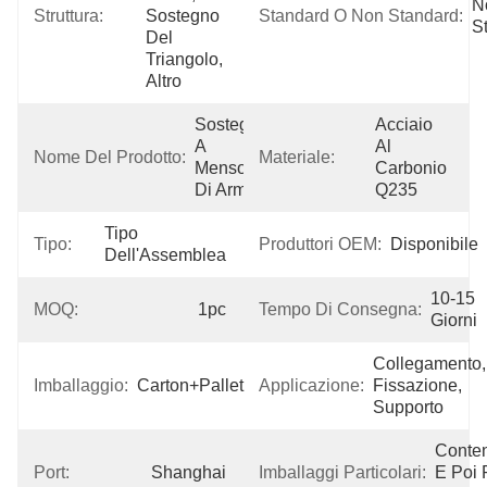
N
Struttura:
Sostegno 
Standard O Non Standard:
S
Del 
Triangolo, 
Altro
Sostegni 
Acciaio 
A 
Al 
Nome Del Prodotto:
Materiale:
Mensola 
Carbonio 
Di Armi
Q235
Tipo 
Tipo:
Produttori OEM:
Disponibile
Dell'Assemblea
10-15 
MOQ:
1pc
Tempo Di Consegna:
Giorni
Collegamento, 
Imballaggio:
Carton+Pallet
Applicazione:
Fissazione, 
Supporto
Conten
Port:
Shanghai
Imballaggi Particolari:
E Poi P