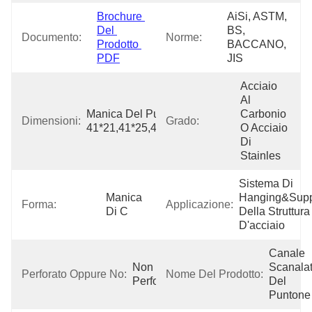
Brochure 
AiSi, ASTM, 
Del 
BS, 
Documento:
Norme:
Prodotto 
BACCANO, 
PDF
JIS
Acciaio 
Al 
Manica Del Puntone, 
Carbonio 
Dimensioni:
Grado:
41*21,41*25,41*35,41*41,41*62,41*82
O Acciaio 
Di 
Stainles
Sistema Di 
Manica 
Hanging&Suppo
Forma:
Applicazione:
Di C
Della Struttura 
D'acciaio
Canale 
Non 
Scanalat
Perforato Oppure No:
Nome Del Prodotto:
Perforato
Del 
Puntone