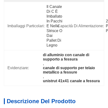
Il Canale 
Di C È 
Imballato 
In Pacchi 
2
Imballaggi Particolari:
E Nelle 
Capacità Di Alimentazione:
P
Strisce O 
P
Dai 
Pallet Di 
Legno
di alluminio con canale di 
supporto a fessura
, 
Evidenziare:
canale di supporto per telaio 
metallico a fessure
, 
unistrut 41x41 canale a fessura
Descrizione Del Prodotto