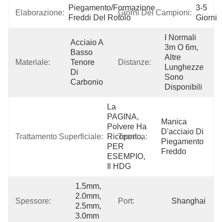
Piegamento/formazione 
3-5 
Elaborazione:
Giorni Dei Campioni:
Freddi Del Rotolo
Giorni
I Normali 
Acciaio A 
3m O 6m, 
Basso 
Altre 
Materiale:
Tenore 
Distanze:
Lunghezze 
Di 
Sono 
Carbonio
Disponibili
La 
PAGINA, 
Manica 
Polvere Ha 
D'acciaio Di 
Trattamento Superficiale:
Ricoperto, 
Tecnica:
Piegamento 
PER 
Freddo
ESEMPIO, 
Il HDG
1.5mm, 
2.0mm, 
Spessore:
Port:
Shanghai
2.5mm, 
3.0mm