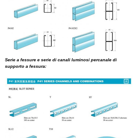
Serie a fessure e serie di canali luminosi per
canale di
supporto a fessura
: