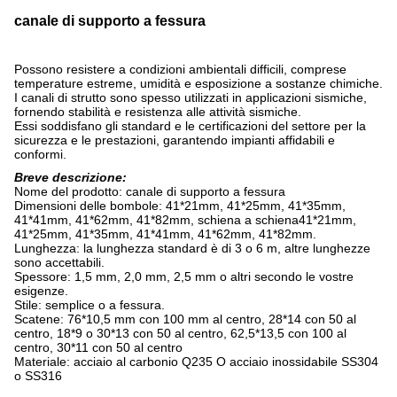
canale di supporto a fessura
Possono resistere a condizioni ambientali difficili, comprese
temperature estreme, umidità e esposizione a sostanze chimiche.
I canali di strutto sono spesso utilizzati in applicazioni sismiche,
fornendo stabilità e resistenza alle attività sismiche.
Essi soddisfano gli standard e le certificazioni del settore per la
sicurezza e le prestazioni, garantendo impianti affidabili e
conformi.
Breve descrizione:
Nome del prodotto: canale di supporto a fessura
Dimensioni delle bombole: 41*21mm, 41*25mm, 41*35mm,
41*41mm, 41*62mm, 41*82mm, schiena a schiena
41*21mm,
41*25mm, 41*35mm, 41*41mm, 41*62mm, 41*82mm.
Lunghezza: la lunghezza standard è di 3 o 6 m, altre lunghezze
sono accettabili.
Spessore: 1,5 mm, 2,0 mm, 2,5 mm o altri secondo le vostre
esigenze.
Stile: semplice o a fessura.
Scatene: 76*10,5 mm con 100 mm al centro, 28*14 con 50 al
centro, 18*9 o 30*13 con 50 al centro, 62,5*13,5 con 100 al
centro, 30*11 con 50 al centro
Materiale: acciaio al carbonio Q235 O acciaio inossidabile SS304
o SS316